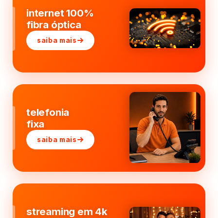
internet 100%
fibra óptica
saiba mais
telefonia
fixa
saiba mais
streaming em 4k