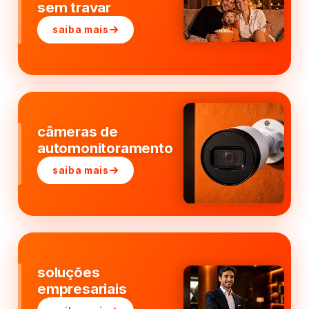
sem travar
saiba mais
câmeras de
automonitoramento
saiba mais
soluções
empresariais