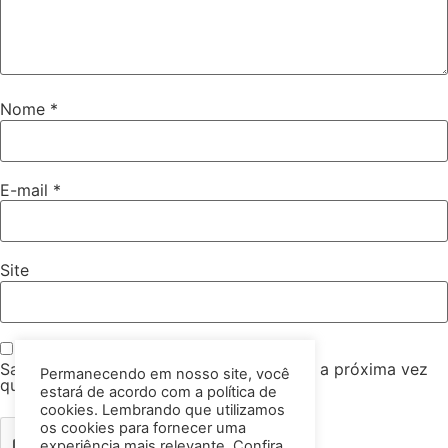
Nome
*
E-mail
*
Site
Salvar meus dados neste navegador para a próxima vez
Permanecendo em nosso site, você
que eu comentar.
estará de acordo com a política de
cookies. Lembrando que utilizamos
os cookies para fornecer uma
experiência mais relevante. Confira