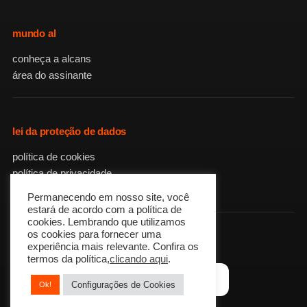
mundo al
conheça a alcans
área do assinante
lei da proteção de dados
política de cookies
política de privacidade
revogação do consentimento
Permanecendo em nosso site, você
estará de acordo com a política de
cookies. Lembrando que utilizamos
os cookies para fornecer uma
baixe o app
experiência mais relevante. Confira os
termos da política,
clicando aqui
.
DISPONÍVEL NO
DISPONÍVEL NA
Google Play
App Store
Configurações de Cookies
Ok!